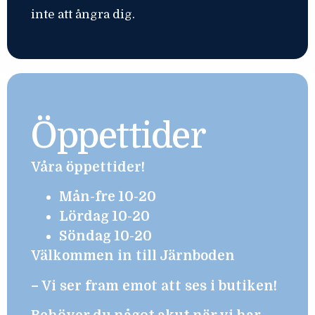
inte att ångra dig.
Öppettider
Våra öppettider!
Mån-fre 10-20
Lördag 10-20
Söndag 10-20
Välkommen in till Järnboden
– Vi ser fram emot att ses i butiken!