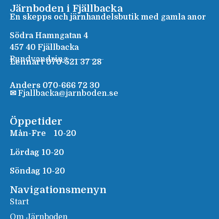
Järnboden i Fjällbacka
En skepps och järnhandelsbutik med gamla anor
Södra Hamngatan 4
457 40 Fjällbacka
Rundvandring
Lennart 070-521 37 28
Anders 070-666 72 30
✉
Fjallbacka@jarnboden.se
Öppetider
Mån-Fre
10-20
Lördag 10-20
Söndag 10-20
Navigationsmenyn
Start
Om Järnboden