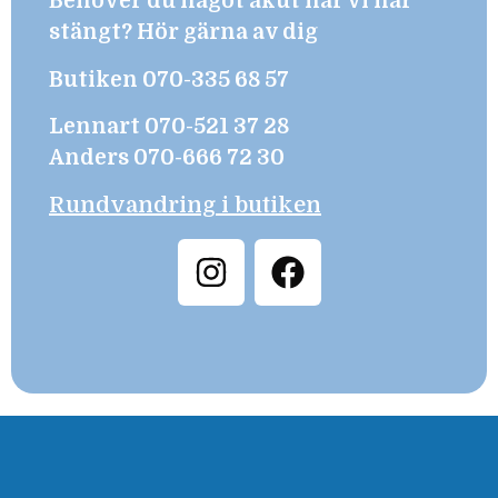
Behöver du något akut när vi har
stängt? Hör gärna av dig
Butiken 070-335 68 57
Lennart 070-521 37 28
Anders 070-666 72 30
Rundvandring i butiken